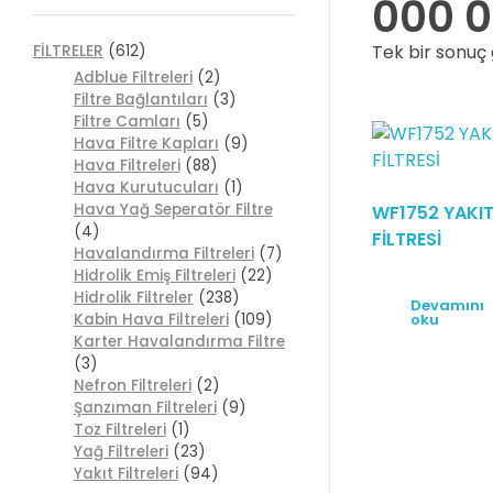
000 0
Tek bir sonuç 
FİLTRELER
(612)
Adblue Filtreleri
(2)
Filtre Bağlantıları
(3)
Filtre Camları
(5)
Hava Filtre Kapları
(9)
Hava Filtreleri
(88)
Hava Kurutucuları
(1)
Hava Yağ Seperatör Filtre
WF1752 YAKI
(4)
FİLTRESİ
Havalandırma Filtreleri
(7)
Hidrolik Emiş Filtreleri
(22)
Hidrolik Filtreler
(238)
Devamını
oku
Kabin Hava Filtreleri
(109)
Karter Havalandırma Filtre
(3)
Nefron Filtreleri
(2)
Şanzıman Filtreleri
(9)
Toz Filtreleri
(1)
Yağ Filtreleri
(23)
Yakıt Filtreleri
(94)