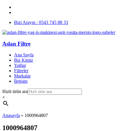
Bizi Arayın : 0543 745 88 33
Aslan Filtre
Ana Sayfa
Biz Kimiz
Yağlar
Filtreler
Markalar
İletişim
Hızlı ürün ara
×
Anasayfa
»
1000964807
1000964807