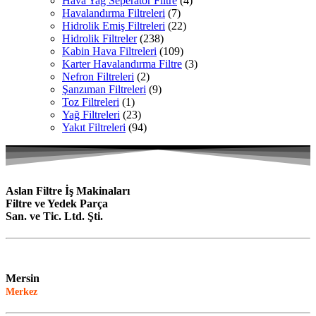
Hava Yağ Seperatör Filtre
(4)
Havalandırma Filtreleri
(7)
Hidrolik Emiş Filtreleri
(22)
Hidrolik Filtreler
(238)
Kabin Hava Filtreleri
(109)
Karter Havalandırma Filtre
(3)
Nefron Filtreleri
(2)
Şanzıman Filtreleri
(9)
Toz Filtreleri
(1)
Yağ Filtreleri
(23)
Yakıt Filtreleri
(94)
Aslan Filtre İş Makinaları
Filtre ve Yedek Parça
San. ve Tic. Ltd. Şti.
Mersin
Merkez