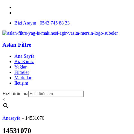
Bizi Arayın : 0543 745 88 33
Aslan Filtre
Ana Sayfa
Biz Kimiz
Yağlar
Filtreler
Markalar
İletişim
Hızlı ürün ara
×
Anasayfa
»
14531070
14531070