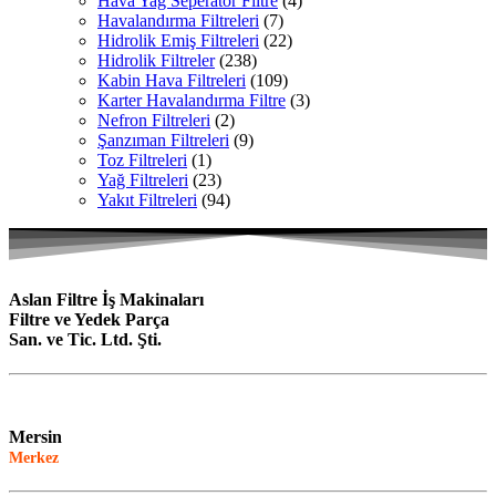
Hava Yağ Seperatör Filtre
(4)
Havalandırma Filtreleri
(7)
Hidrolik Emiş Filtreleri
(22)
Hidrolik Filtreler
(238)
Kabin Hava Filtreleri
(109)
Karter Havalandırma Filtre
(3)
Nefron Filtreleri
(2)
Şanzıman Filtreleri
(9)
Toz Filtreleri
(1)
Yağ Filtreleri
(23)
Yakıt Filtreleri
(94)
Aslan Filtre İş Makinaları
Filtre ve Yedek Parça
San. ve Tic. Ltd. Şti.
Mersin
Merkez