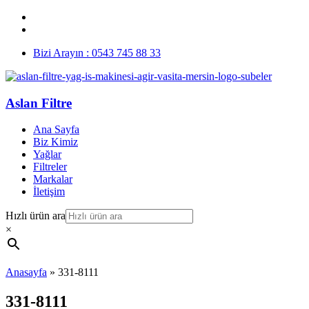
Bizi Arayın : 0543 745 88 33
Aslan Filtre
Ana Sayfa
Biz Kimiz
Yağlar
Filtreler
Markalar
İletişim
Hızlı ürün ara
×
Anasayfa
»
331-8111
331-8111