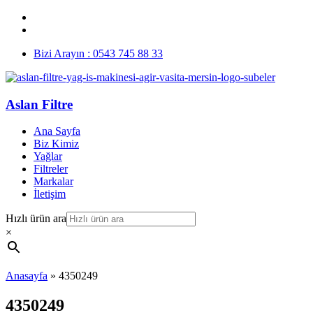
Bizi Arayın : 0543 745 88 33
Aslan Filtre
Ana Sayfa
Biz Kimiz
Yağlar
Filtreler
Markalar
İletişim
Hızlı ürün ara
×
Anasayfa
»
4350249
4350249