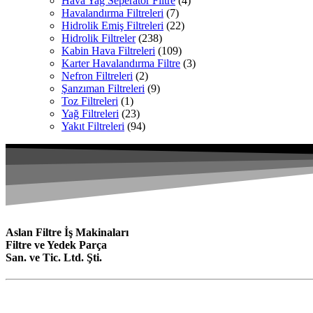
Hava Yağ Seperatör Filtre
(4)
Havalandırma Filtreleri
(7)
Hidrolik Emiş Filtreleri
(22)
Hidrolik Filtreler
(238)
Kabin Hava Filtreleri
(109)
Karter Havalandırma Filtre
(3)
Nefron Filtreleri
(2)
Şanzıman Filtreleri
(9)
Toz Filtreleri
(1)
Yağ Filtreleri
(23)
Yakıt Filtreleri
(94)
Aslan Filtre İş Makinaları
Filtre ve Yedek Parça
San. ve Tic. Ltd. Şti.