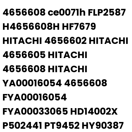
4656608 ce0071h FLP2587
H4656608H HF7679
HITACHI 4656602 HITACHI
4656605 HITACHI
4656608 HITACHI
YA00016054 4656608
FYA00016054
FYA00033065 HD14002X
P502441 PT9452 HY90387