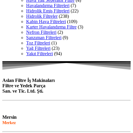
Hava Yağ Seperatör Filtre
(4)
Havalandırma Filtreleri
(7)
Hidrolik Emiş Filtreleri
(22)
Hidrolik Filtreler
(238)
Kabin Hava Filtreleri
(109)
Karter Havalandırma Filtre
(3)
Nefron Filtreleri
(2)
Şanzıman Filtreleri
(9)
Toz Filtreleri
(1)
Yağ Filtreleri
(23)
Yakıt Filtreleri
(94)
Aslan Filtre İş Makinaları
Filtre ve Yedek Parça
San. ve Tic. Ltd. Şti.
Mersin
Merkez