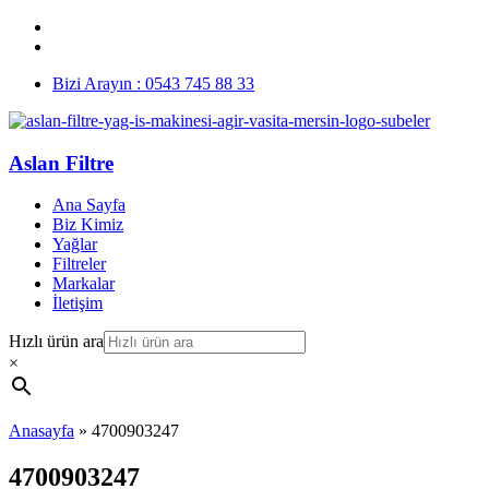
Bizi Arayın : 0543 745 88 33
Aslan Filtre
Ana Sayfa
Biz Kimiz
Yağlar
Filtreler
Markalar
İletişim
Hızlı ürün ara
×
Anasayfa
»
4700903247
4700903247