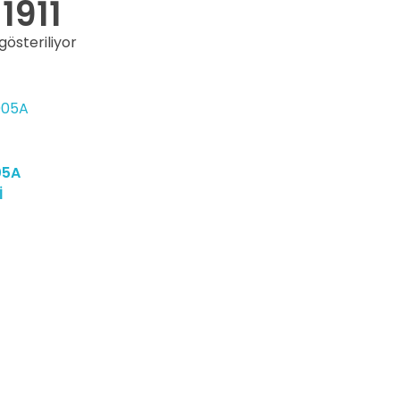
1911
gösteriliyor
05A
İ