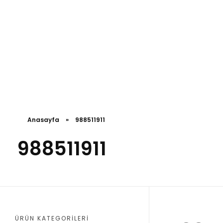
Anasayfa
»
988511911
988511911
ÜRÜN KATEGORILERI