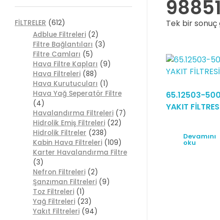
98851
Tek bir sonuç 
FİLTRELER
(612)
Adblue Filtreleri
(2)
Filtre Bağlantıları
(3)
Filtre Camları
(5)
Hava Filtre Kapları
(9)
Hava Filtreleri
(88)
Hava Kurutucuları
(1)
Hava Yağ Seperatör Filtre
65.12503-50
(4)
YAKIT FİLTRES
Havalandırma Filtreleri
(7)
Hidrolik Emiş Filtreleri
(22)
Hidrolik Filtreler
(238)
Devamını
oku
Kabin Hava Filtreleri
(109)
Karter Havalandırma Filtre
(3)
Nefron Filtreleri
(2)
Şanzıman Filtreleri
(9)
Toz Filtreleri
(1)
Yağ Filtreleri
(23)
Yakıt Filtreleri
(94)