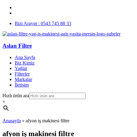
Bizi Arayın : 0543 745 88 33
Aslan Filtre
Ana Sayfa
Biz Kimiz
Yağlar
Filtreler
Markalar
İletişim
Hızlı ürün ara
×
Anasayfa
»
afyon iş makinesi filtre
afyon iş makinesi filtre