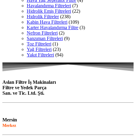
Hava Yağ Seperatör Filtre
(4)
Havalandırma Filtreleri
(7)
Hidrolik Emiş Filtreleri
(22)
Hidrolik Filtreler
(238)
Kabin Hava Filtreleri
(109)
Karter Havalandırma Filtre
(3)
Nefron Filtreleri
(2)
Şanzıman Filtreleri
(9)
Toz Filtreleri
(1)
Yağ Filtreleri
(23)
Yakıt Filtreleri
(94)
Aslan Filtre İş Makinaları
Filtre ve Yedek Parça
San. ve Tic. Ltd. Şti.
Mersin
Merkez