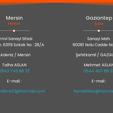
Mersin
Gaziantep
Merkez
Şube
rmıl Sanayi Sitesi
Sanayi Mah.
. 63119 Sokak No : 28/A
60081 Nolu Cadde No 
kdeniz / Mersin
Şehitkamil / GAZİ
Talha ASLAN
Mehmet ASLA
0543 745 88 33
0544 407 88 3
E-mail :
E-mail :
anfiltre33@hotmail.com
hamlefilter@hotma