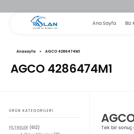
Ana Sayfa
Biz 
Aslan Filtre
Anasayfa
»
AGCO 4286474M1
AGCO 4286474M1
ÜRÜN KATEGORILERI
AGCO
Tek bir sonuç 
FİLTRELER
(612)