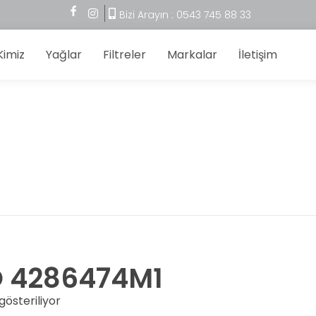
Bizi Arayın : 0543 745 88 33
Kimiz
Yağlar
Filtreler
Markalar
İletişim
 4286474M1
gösteriliyor