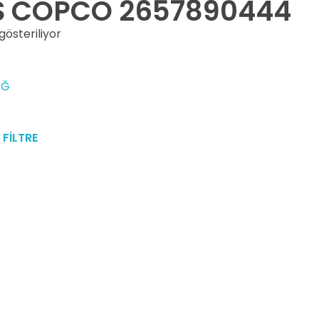
S COPCO 2657890444
gösteriliyor
FİLTRE