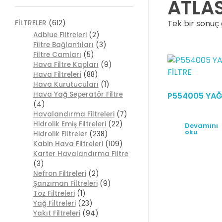
ATLA
Tek bir sonuç 
FİLTRELER
(612)
Adblue Filtreleri
(2)
Filtre Bağlantıları
(3)
Filtre Camları
(5)
Hava Filtre Kapları
(9)
Hava Filtreleri
(88)
Hava Kurutucuları
(1)
Hava Yağ Seperatör Filtre
P554005 YAĞ 
(4)
Havalandırma Filtreleri
(7)
Hidrolik Emiş Filtreleri
(22)
Devamını
oku
Hidrolik Filtreler
(238)
Kabin Hava Filtreleri
(109)
Karter Havalandırma Filtre
(3)
Nefron Filtreleri
(2)
Şanzıman Filtreleri
(9)
Toz Filtreleri
(1)
Yağ Filtreleri
(23)
Yakıt Filtreleri
(94)