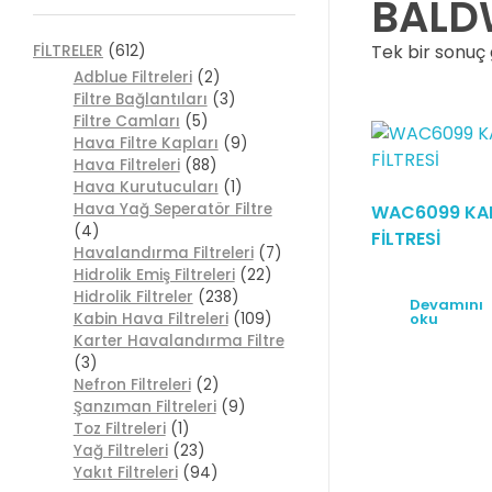
BALD
Tek bir sonuç 
FİLTRELER
(612)
Adblue Filtreleri
(2)
Filtre Bağlantıları
(3)
Filtre Camları
(5)
Hava Filtre Kapları
(9)
Hava Filtreleri
(88)
Hava Kurutucuları
(1)
Hava Yağ Seperatör Filtre
WAC6099 KA
(4)
FİLTRESİ
Havalandırma Filtreleri
(7)
Hidrolik Emiş Filtreleri
(22)
Hidrolik Filtreler
(238)
Devamını
oku
Kabin Hava Filtreleri
(109)
Karter Havalandırma Filtre
(3)
Nefron Filtreleri
(2)
Şanzıman Filtreleri
(9)
Toz Filtreleri
(1)
Yağ Filtreleri
(23)
Yakıt Filtreleri
(94)