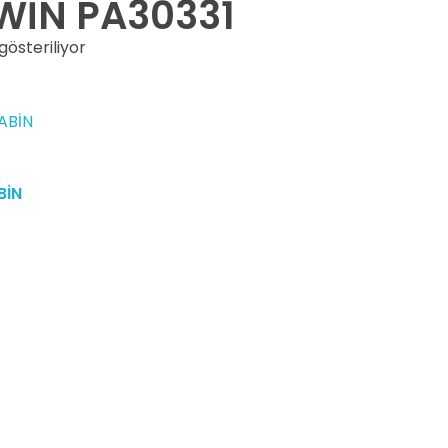
WİN PA30331
gösteriliyor
BİN