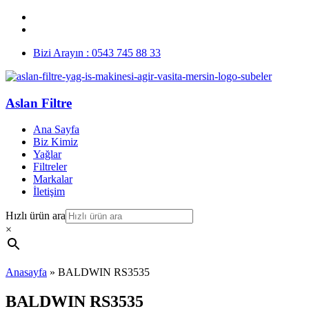
Bizi Arayın : 0543 745 88 33
Aslan Filtre
Ana Sayfa
Biz Kimiz
Yağlar
Filtreler
Markalar
İletişim
Hızlı ürün ara
×
Anasayfa
»
BALDWIN RS3535
BALDWIN RS3535