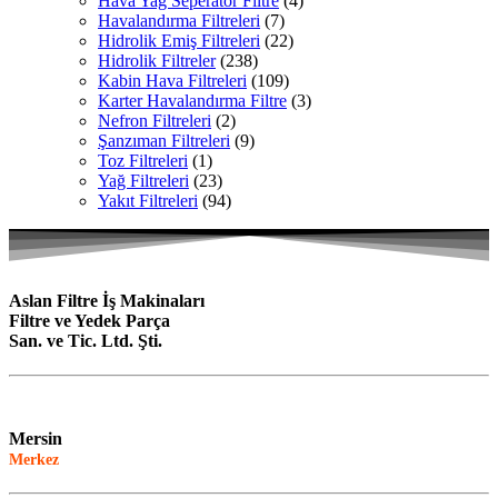
Hava Yağ Seperatör Filtre
(4)
Havalandırma Filtreleri
(7)
Hidrolik Emiş Filtreleri
(22)
Hidrolik Filtreler
(238)
Kabin Hava Filtreleri
(109)
Karter Havalandırma Filtre
(3)
Nefron Filtreleri
(2)
Şanzıman Filtreleri
(9)
Toz Filtreleri
(1)
Yağ Filtreleri
(23)
Yakıt Filtreleri
(94)
Aslan Filtre İş Makinaları
Filtre ve Yedek Parça
San. ve Tic. Ltd. Şti.
Mersin
Merkez