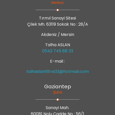
Merkez
Tırmıl Sanayi Sitesi
Çilek Mh. 63119 Sokak No : 28/A
Akdeniz / Mersin
Talha ASLAN
0543 745 88 33
E-mail :
talhaslanfiltre33@hotmail.com
Gaziantep
Şube
Sanayi Mah.
60081 Nolu Cadde No : 56/1