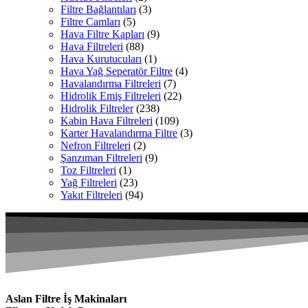
Filtre Bağlantıları
(3)
Filtre Camları
(5)
Hava Filtre Kapları
(9)
Hava Filtreleri
(88)
Hava Kurutucuları
(1)
Hava Yağ Seperatör Filtre
(4)
Havalandırma Filtreleri
(7)
Hidrolik Emiş Filtreleri
(22)
Hidrolik Filtreler
(238)
Kabin Hava Filtreleri
(109)
Karter Havalandırma Filtre
(3)
Nefron Filtreleri
(2)
Şanzıman Filtreleri
(9)
Toz Filtreleri
(1)
Yağ Filtreleri
(23)
Yakıt Filtreleri
(94)
Aslan Filtre İş Makinaları