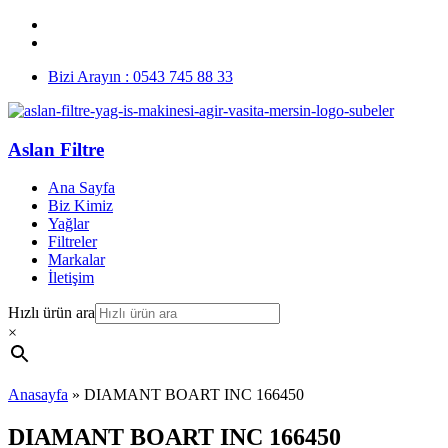
Bizi Arayın : 0543 745 88 33
Aslan Filtre
Ana Sayfa
Biz Kimiz
Yağlar
Filtreler
Markalar
İletişim
Hızlı ürün ara
×
Anasayfa
»
DIAMANT BOART INC 166450
DIAMANT BOART INC 166450