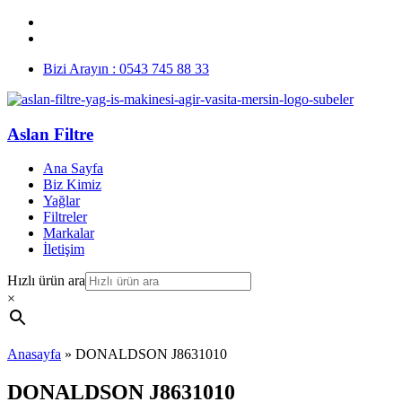
Bizi Arayın : 0543 745 88 33
Aslan Filtre
Ana Sayfa
Biz Kimiz
Yağlar
Filtreler
Markalar
İletişim
Hızlı ürün ara
×
Anasayfa
»
DONALDSON J8631010
DONALDSON J8631010