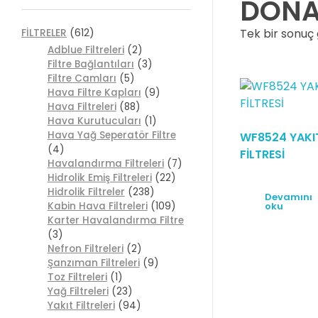
DONA
Tek bir sonuç 
FİLTRELER
(612)
Adblue Filtreleri
(2)
Filtre Bağlantıları
(3)
Filtre Camları
(5)
Hava Filtre Kapları
(9)
Hava Filtreleri
(88)
Hava Kurutucuları
(1)
Hava Yağ Seperatör Filtre
WF8524 YAKI
(4)
FİLTRESİ
Havalandırma Filtreleri
(7)
Hidrolik Emiş Filtreleri
(22)
Hidrolik Filtreler
(238)
Devamını
oku
Kabin Hava Filtreleri
(109)
Karter Havalandırma Filtre
(3)
Nefron Filtreleri
(2)
Şanzıman Filtreleri
(9)
Toz Filtreleri
(1)
Yağ Filtreleri
(23)
Yakıt Filtreleri
(94)