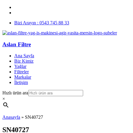
Bizi Arayın : 0543 745 88 33
Aslan Filtre
Ana Sayfa
Biz Kimiz
Yağlar
Filtreler
Markalar
İletişim
Hızlı ürün ara
×
Anasayfa
»
SN40727
SN40727