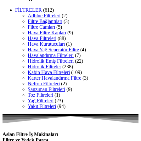
FİLTRELER
(612)
Adblue Filtreleri
(2)
Filtre Bağlantıları
(3)
Filtre Camları
(5)
Hava Filtre Kapları
(9)
Hava Filtreleri
(88)
Hava Kurutucuları
(1)
Hava Yağ Seperatör Filtre
(4)
Havalandırma Filtreleri
(7)
Hidrolik Emiş Filtreleri
(22)
Hidrolik Filtreler
(238)
Kabin Hava Filtreleri
(109)
Karter Havalandırma Filtre
(3)
Nefron Filtreleri
(2)
Şanzıman Filtreleri
(9)
Toz Filtreleri
(1)
Yağ Filtreleri
(23)
Yakıt Filtreleri
(94)
Aslan Filtre İş Makinaları
Filtre ve Yedek Parça