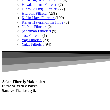
Hava Yağ Seperatör Filtre
(4)
Havalandırma Filtreleri
(7)
Hidrolik Emiş Filtreleri
(22)
Hidrolik Filtreler
(238)
Kabin Hava Filtreleri
(109)
Karter Havalandırma Filtre
(3)
Nefron Filtreleri
(2)
Şanzıman Filtreleri
(9)
Toz Filtreleri
(1)
Yağ Filtreleri
(23)
Yakıt Filtreleri
(94)
Aslan Filtre İş Makinaları
Filtre ve Yedek Parça
San. ve Tic. Ltd. Şti.