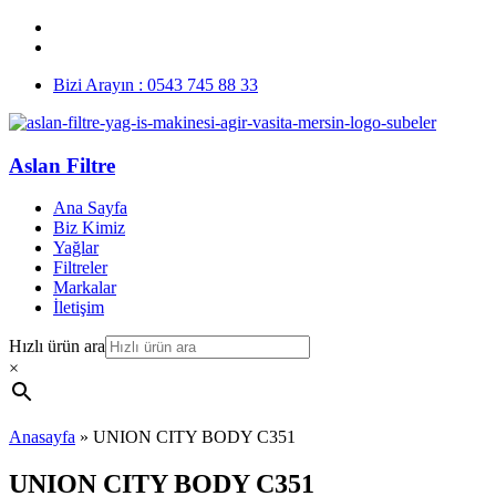
Bizi Arayın : 0543 745 88 33
Aslan Filtre
Ana Sayfa
Biz Kimiz
Yağlar
Filtreler
Markalar
İletişim
Hızlı ürün ara
×
Anasayfa
»
UNION CITY BODY C351
UNION CITY BODY C351