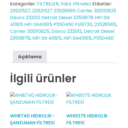
Kategoriler:
FİLTRELER
,
Yakıt Filtreleri
Etiketler:
23521527
,
23521527 23528565 Carrier 300110625
Davco 232012 Detroit Diesel 23519978 HIFI SN
40615 HIFI SN40615 P550460 FS19730
,
23528565
,
Carrier 300110625
,
Davco 232012
,
Detroit Diesel
23519978
,
HIFI SN 40615
,
HIFI SN40615
,
P550460
Açıklama
İlgili ürünler
WH8740 HİDROLİK-
WH0075 HİDROLİK
ŞANZUMAN FİLTRESİ
FİLTRESİ