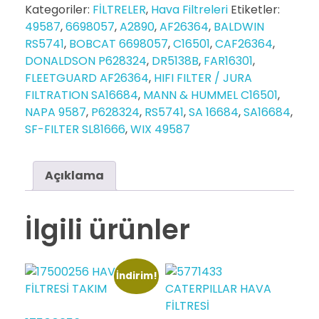
Kategoriler:
FİLTRELER
,
Hava Filtreleri
Etiketler:
49587
,
6698057
,
A2890
,
AF26364
,
BALDWIN
RS5741
,
BOBCAT 6698057
,
C16501
,
CAF26364
,
DONALDSON P628324
,
DR5138B
,
FAR16301
,
FLEETGUARD AF26364
,
HIFI FILTER / JURA
FILTRATION SA16684
,
MANN & HUMMEL C16501
,
NAPA 9587
,
P628324
,
RS5741
,
SA 16684
,
SA16684
,
SF-FILTER SL81666
,
WIX 49587
Açıklama
İlgili ürünler
İndirim!