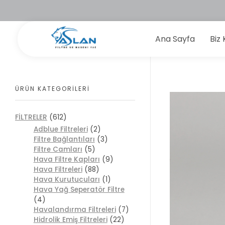
Ana Sayfa
Biz 
Aslan Filtre
ÜRÜN KATEGORILERI
FİLTRELER
(612)
Adblue Filtreleri
(2)
Filtre Bağlantıları
(3)
Filtre Camları
(5)
Hava Filtre Kapları
(9)
Hava Filtreleri
(88)
Hava Kurutucuları
(1)
Hava Yağ Seperatör Filtre
(4)
Havalandırma Filtreleri
(7)
Hidrolik Emiş Filtreleri
(22)