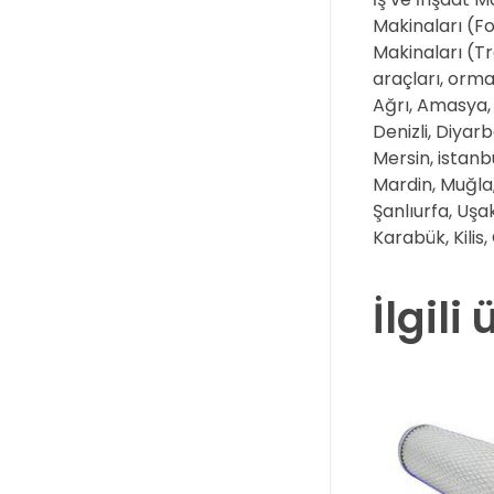
Makinaları (Fo
Makinaları (Tr
araçları, orma
Ağrı, Amasya, A
Denizli, Diyar
Mersin, istanb
Mardin, Muğla,
Şanlıurfa, Uşa
Karabük, Kilis
İlgili