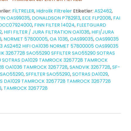
riler:
FİLTRELER
,
Hidrolik Filtreler
Etiketler:
AS2462
,
IN OAS99035
,
DONALDSON P782913
,
ECE FLP2008
,
FAI
I DCC07924000
,
FINN FILTER 14024
,
FLEETGUARD
2
,
HIFI FILTER / JURA FILTRATION OA1036
,
HIFI/JURA
6
,
NORMET 57800005
,
OA 1036
,
OAS99035
,
OAS99035
13 AS2462 HIFI OA1036 NORMET 57800005 OAS99035
IK 3267728 SAO55290 SFFILTER SAO55290 SOTRAS
9 SOTRAS DA1029 TAMROCK 3267728 TAMROCK
28 OA1036 TAMROCK 3267728
,
SANDVIK 3267728
,
SF-
R SAO55290
,
SFFILTER SAO55290
,
SOTRAS DA1029
,
S DA1029 TAMROCK 3267728 TAMROCK 3267728
6
,
TAMROCK 3267728