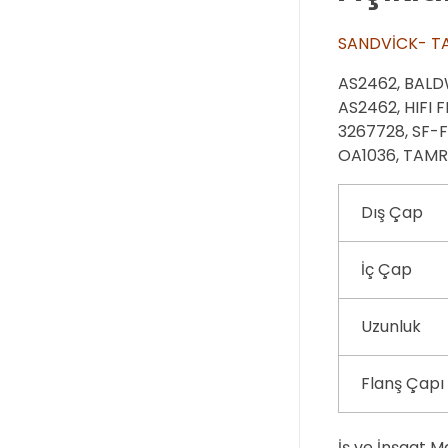
SANDVİCK- T
AS2462, BALD
AS2462, HIFI 
3267728, SF-
OA1036, TAM
Dış Çap
İç Çap
Uzunluk
Flanş Çapı
İş ve İnşaat M