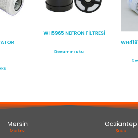
WH5965 NEFRON FİLTRESİ
RATÖR
WH4181
Devamını oku
De
oku
Mersin
Gaziantep
Merkez
Şube