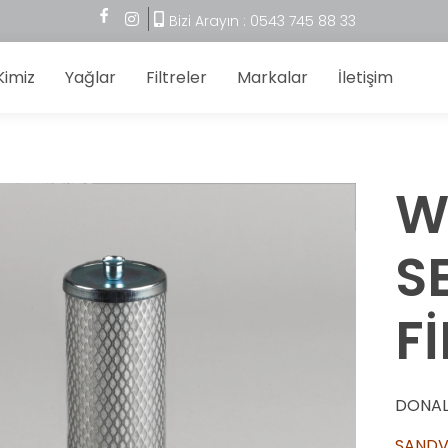
Bizi Arayın : 0543 745 88 33
Kimiz
Yağlar
Filtreler
Markalar
İletişim
W
S
Fİ
DONAL
SANDV