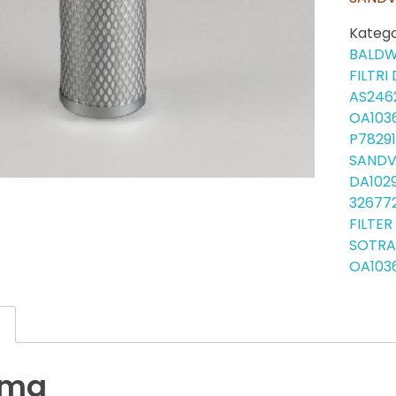
Katego
BALDW
FILTR
AS246
OA103
P7829
SANDV
DA102
32677
FILTE
SOTRA
OA103
a
ama