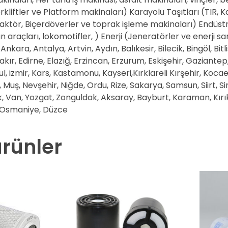
rkliftler ve Platform makinaları) Karayolu Taşıtları (TIR,
aktör, Biçerdöverler ve toprak işleme makinaları) Endüstri
n araçları, lokomotifler, ) Enerji (Jeneratörler ve enerji
nkara, Antalya, Artvin, Aydın, Balıkesir, Bilecik, Bingöl, Bi
bakır, Edirne, Elazığ, Erzincan, Erzurum, Eskişehir, Gaziante
ul, izmir, Kars, Kastamonu, Kayseri,Kırklareli Kırşehir, K
 Muş, Nevşehir, Niğde, Ordu, Rize, Sakarya, Samsun, Siirt, S
k, Van, Yozgat, Zonguldak, Aksaray, Bayburt, Karaman, Kırık
, Osmaniye, Düzce
 ürünler