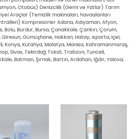
 Kamyon, Otobüs) Denizcilik (Gemi ve Yatlar) Tarım
yel Araçlar (Temizlik makinaları, havaalanları
 santralleri) Kompresörler Adana, Adıyaman, Afyon,
tlis, Bolu, Burdur, Bursa, Çanakkale, Çankırı, Çorum,
p, Giresun, Gümüşhane, Hakkari, Hatay, ısparta, içel,
ocaeli, Konya, Kütahya, Malatya, Manisa, Kahramanmaraş,
inop, Sivas, Tekirdağ Tokat, Trabzon, Tunceli,
kale, Batman, Şırnak, Bartın, Ardahan, Iğdır, Yalova,