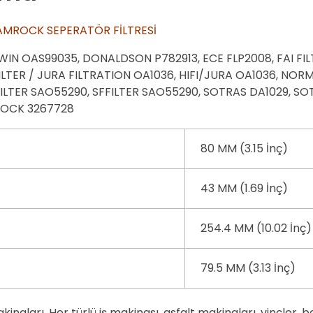
AMROCK SEPERATÖR FİLTRESİ
WIN OAS99035, DONALDSON P782913, ECE FLP2008, FAI FIL
FILTER / JURA FILTRATION OA1036, HIFI/JURA OA1036, NO
FILTER SAO55290, SFFILTER SAO55290, SOTRAS DA1029,
ROCK 3267728
80 MM (3.15 İnç)
43 MM (1.69 İnç)
254.4 MM (10.02 İnç)
79.5 MM (3.13 İnç)
akinaları, Her türlü iş makinası, asfalt makinaları, vinçler,