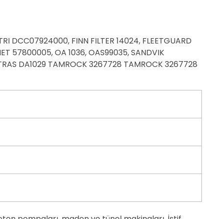
TRI DCC07924000, FINN FILTER 14024, FLEETGUARD
RMET 57800005, OA 1036, OAS99035, SANDVIK
 SOTRAS DA1029 TAMROCK 3267728 TAMROCK 3267728
 beton pompaları, maden ve tünel makinaları, İstif