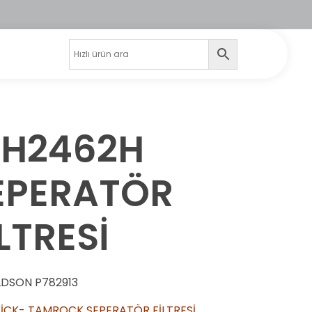
H2462H
EPERATÖR
LTRESİ
DSON P782913
İCK- TAMROCK SEPERATÖR FİLTRESİ